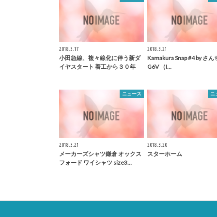
2018.3.17
2018.3.21
小田急線、複々線化に伴う新ダ
Kamakura
Snap #4 by 
イヤスタート 着工から３０年
G6V （I…
ニュース
ニ
2018.3.21
2018.3.20
メーカーズシャツ
鎌倉
オックス
スターホーム
フォード ワイシャツ size3…