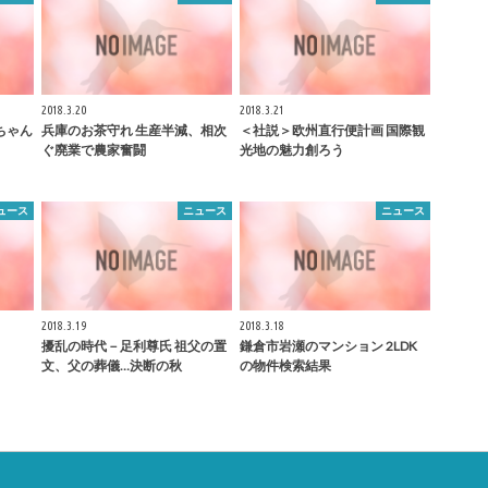
2018.3.20
2018.3.21
さんちゃん
兵庫のお茶守れ 生産半減、相次
＜社説＞欧州直行便計画 国際観
ぐ廃業で農家奮闘
光地の魅力創ろう
ュース
ニュース
ニュース
2018.3.19
2018.3.18
擾乱の時代－足利尊氏 祖父の置
鎌倉
市岩瀬のマンション 2LDK
文、父の葬儀…決断の秋
の物件検索結果