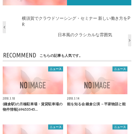
横須賀でクラウドソーシング・セミナー 新しい働き方をP
R
日本風のクラシカルな雰囲気
RECOMMEND
こちらの記事も人気です。
ニュース
ニュース
2018.3.18
2018.3.14
(
鎌倉
駅)の月極駐車場・賃貸駐車場の
能を知る会
鎌倉
公演 －平家物語と能
物件情報[69653545…
ニュース
ニュース