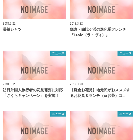
2018.3.22
2018.3.22
長袖シャツ
鎌倉
・由比ヶ浜の進化系フレンチ
『La vie（ラ・ヴィ）』
ニュース
ニュース
2018.3.15
2018.3.20
訪日外国人旅行者の花見需要に対応
【
鎌倉
お花見】地元民がおススメす
「さくらキャンペーン」を実施！
るお花見＆ランチ（orお茶）コ…
ニュース
ニュース