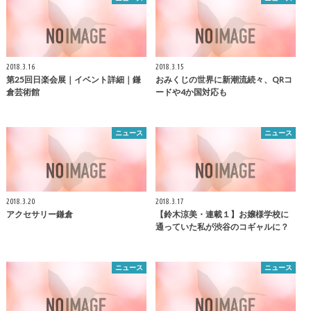
2018.3.16
2018.3.15
第25回日楽会展｜イベント詳細｜
鎌
おみくじの世界に新潮流続々、QRコ
倉
芸術館
ードや4か国対応も
ニュース
ニュース
2018.3.20
2018.3.17
アクセサリー
鎌倉
【鈴木涼美・連載１】お嬢様学校に
通っていた私が渋谷のコギャルに？
ニュース
ニュース