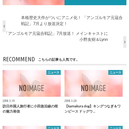
本格歴史大作がついにアニメ化！ 「アンゴルモア元寇合
戦記」7月より放送決定！
「アンゴルモア元寇合戦記」7月放送！ メインキャストに
小野友樹＆Lynn
RECOMMEND
こちらの記事も人気です。
ニュース
ニュース
2018.3.19
2018.3.20
訪日外国人旅行者に小田急沿線の桜
【
kamakura
dog】キングつなぎ＆ワ
の魅力発信
ンピース ドッグウ…
ニュース
ニュース