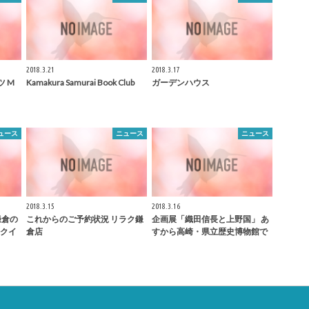
2018.3.21
2018.3.17
 M
Kamakura
Samurai Book Club
ガーデンハウス
ュース
ニュース
ニュース
2018.3.15
2018.3.16
鎌倉
の
これからのご予約状況 リラク
鎌
企画展「織田信長と上野国」 あ
クイ
倉
店
すから高崎・県立歴史博物館で