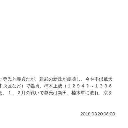
た尊氏と義貞だが、建武の新政が崩壊し、今や不倶戴天
中央区など）で義貞、楠木正成（１２９４？～１３３６
る。１、２月の戦いで尊氏は新田、楠木軍に敗れ、京を
2018.03.20 06:00