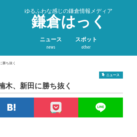
ゆるふわな感じの鎌倉情報メディア
鎌倉はっく
ニュース
スポット
news
other
に勝ち抜く
ニュース
の楠木、新田に勝ち抜く
tterでシェア
このエントリーをはてなブックマークに追加
pocket
LIN