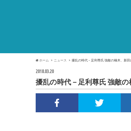
ホーム
ニュース
擾乱の時代－足利尊氏 強敵の楠木、新田
2018.03.20
擾乱の時代－足利尊氏 強敵
Facebookでシェア
Twi