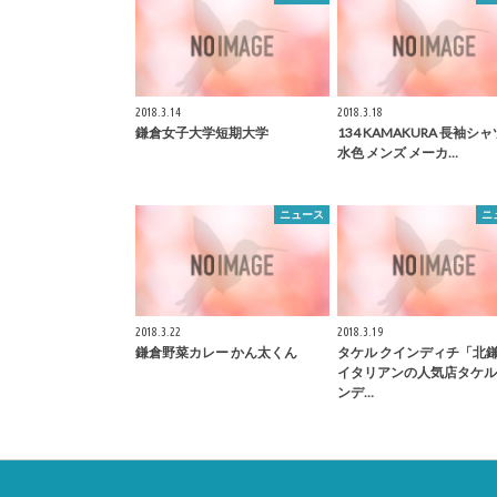
2018.3.14
2018.3.18
鎌倉
女子大学短期大学
134
KAMAKURA
長袖シャツ
水色 メンズ メーカ…
ニュース
ニ
2018.3.22
2018.3.19
鎌倉
野菜カレー かん太くん
タケル クインディチ「北
イタリアンの人気店タケル
ンデ…