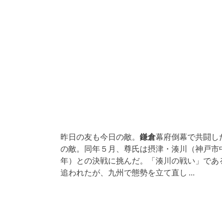
昨日の友も今日の敵。
鎌倉
幕府倒幕で共闘し
の敵。同年５月、尊氏は摂津・湊川（神戸市
年）との決戦に挑んだ。「湊川の戦い」であ
追われたが、九州で態勢を立て直し …