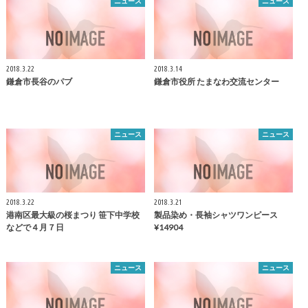
ニュース
ニュース
2018.3.22
2018.3.14
鎌倉
市長谷のパブ
鎌倉
市役所 たまなわ交流センター
ニュース
ニュース
2018.3.22
2018.3.21
港南区最大級の桜まつり 笹下中学校
製品染め・長袖シャツワンピース
などで４月７日
¥14904
ニュース
ニュース