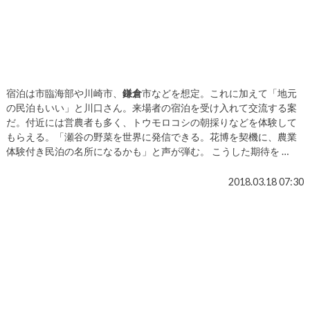
宿泊は市臨海部や川崎市、
鎌倉
市などを想定。これに加えて「地元
の民泊もいい」と川口さん。来場者の宿泊を受け入れて交流する案
だ。付近には営農者も多く、トウモロコシの朝採りなどを体験して
もらえる。「瀬谷の野菜を世界に発信できる。花博を契機に、農業
体験付き民泊の名所になるかも」と声が弾む。 こうした期待を …
2018.03.18 07:30