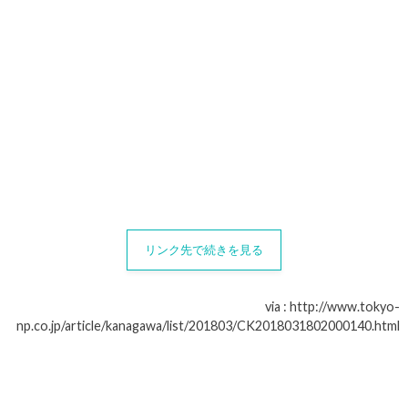
リンク先で続きを見る
via : http://www.tokyo-
np.co.jp/article/kanagawa/list/201803/CK2018031802000140.html