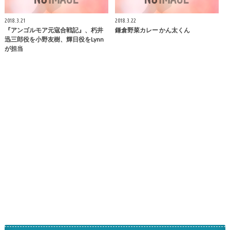
2018.3.21
2018.3.22
『アンゴルモア元寇合戦記』、朽井
鎌倉
野菜カレー かん太くん
迅三郎役を小野友樹、輝日役をLynn
が担当