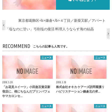
東京都葛飾区<b>鎌倉</b>４丁目／新柴又駅／アパート
「塩なのに甘い」弓削塩の復活 料理人うならす海の結晶
RECOMMEND
こちらの記事も人気です。
ニュース
ニュース
2018.3.20
2018.3.18
「お花見スイーツ」小田急百貨店新
株式会社オキカ ケアーズ訪問看護リ
宿店に、桜にちなんだプリンパフェ
ハビリステーション
鎌倉
北の求…
やマカロンセ…
ニュース
ニュース