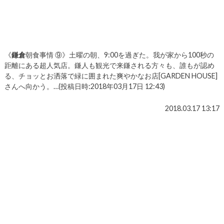
《
鎌倉
朝食事情 ⑨》土曜の朝、9:00を過ぎた。我が家から100秒の
距離にある超人気店。鎌人も観光で来鎌される方々も、誰もが認め
る、チョッとお洒落で緑に囲まれた爽やかなお店[GARDEN HOUSE]
さんへ向かう。…(投稿日時:2018年03月17日 12:43)
2018.03.17 13:17