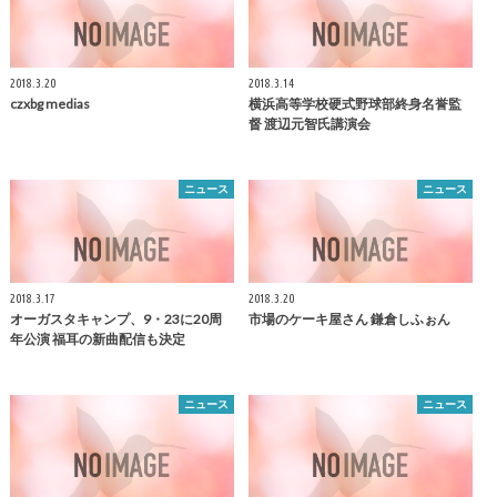
2018.3.20
2018.3.14
czxbg medias
横浜高等学校硬式野球部終身名誉監
督 渡辺元智氏講演会
ニュース
ニュース
2018.3.17
2018.3.20
オーガスタキャンプ、9・23に20周
市場のケーキ屋さん
鎌倉
しふぉん
年公演 福耳の新曲配信も決定
ニュース
ニュース