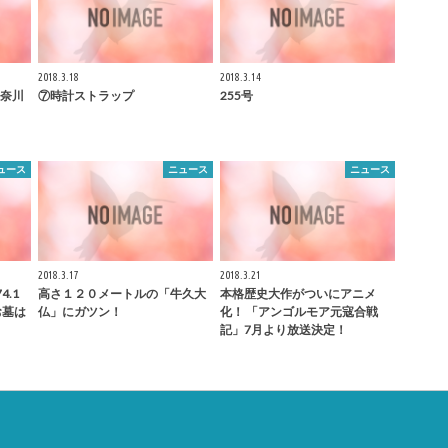
2018.3.18
2018.3.14
奈川
⑦時計ストラップ
255号
ュース
ニュース
ニュース
2018.3.17
2018.3.21
.1
高さ１２０メートルの「牛久大
本格歴史大作がついにアニメ
お墓は
仏」にガツン！
化！ 「アンゴルモア元寇合戦
記」7月より放送決定！