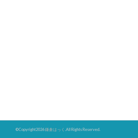
©Copyright2026
鎌倉はっく
.All Rights Reserved.