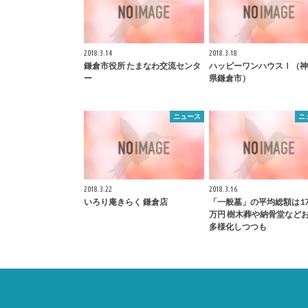
2018.3.14
2018.3.18
鎌倉
市役所 たまなわ交流センタ
ハッピーワンハウスⅠ（神
ー
県
鎌倉
市）
ニュース
ニ
2018.3.22
2018.3.16
いろり庵きらく
鎌倉
店
「一般墓」の平均総額は174
万円 樹木葬や納骨堂など
多様化しつつも