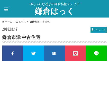
ゆるふわな感じの鎌倉情報メディア
≡
鎌倉はっく
ホーム
ニュース
鎌倉
市津 中古住宅
2018.03.17
ニュース
鎌倉
市津 中古住宅
Facebookでシェア
Twitterでシェア
このエントリーをはてな
pocket