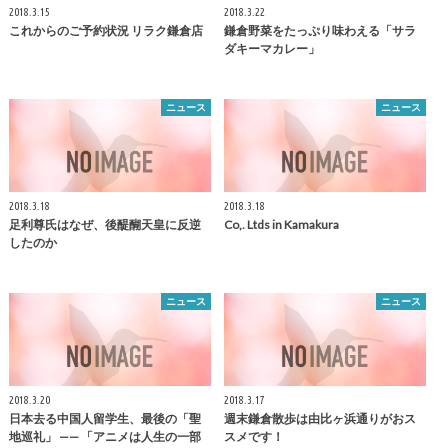
2018.3.15
2018.3.22
これからのご予約状況 リラク
鎌倉
店
鎌倉
野菜をたっぷり味わえる「サラ
ダキーマカレー」
ニュース
ニュース
2018.3.18
2018.3.18
足利尊氏はなぜ、後醍醐天皇に反逆
Co,. Ltds in
Kamakura
したのか
ニュース
ニュース
2018.3.20
2018.3.17
日本去る中国人留学生、最後の「聖
週末
鎌倉
散歩は由比ヶ浜通りがおス
地巡礼」 —— 「アニメは人生の一部
スメです！