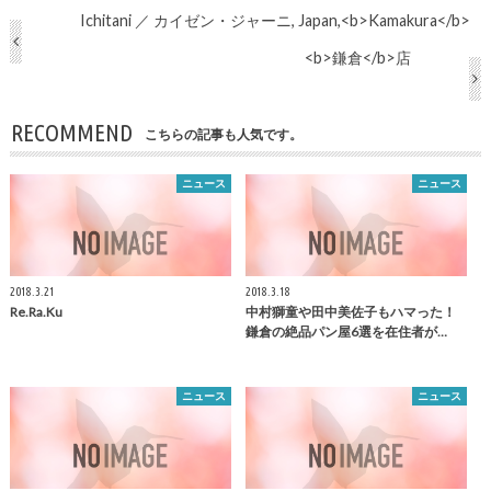
Ichitani ／ カイゼン・ジャーニ, Japan,<b>Kamakura</b>
<b>鎌倉</b>店
RECOMMEND
こちらの記事も人気です。
ニュース
ニュース
2018.3.21
2018.3.18
Re.Ra.Ku
中村獅童や田中美佐子もハマった！
鎌倉
の絶品パン屋6選を在住者が…
ニュース
ニュース