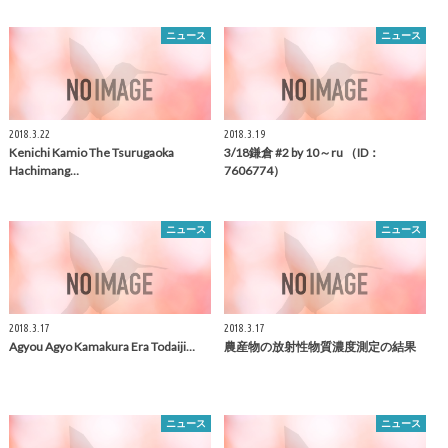
ニュース
ニュース
2018.3.22
2018.3.19
Kenichi Kamio The Tsurugaoka
3/18
鎌倉
#2 by 10～ru （ID：
Hachimang…
7606774）
ニュース
ニュース
2018.3.17
2018.3.17
Agyou Agyo
Kamakura
Era Todaiji…
農産物の放射性物質濃度測定の結果
ニュース
ニュース