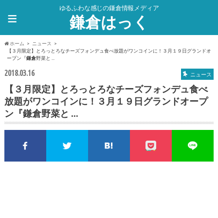
ゆるふわな感じの鎌倉情報メディア
≡
鎌倉はっく
ホーム
ニュース
【３月限定】とろっとろなチーズフォンデュ食べ放題がワンコインに！３月１９日グランドオ
ープン『
鎌倉
野菜と ...
2018.03.16
ニュース
【３月限定】とろっとろなチーズフォンデュ食べ
放題がワンコインに！３月１９日グランドオープ
ン『
鎌倉
野菜と …
Facebookでシェア
Twitterでシェア
このエントリーをはてな
pocket