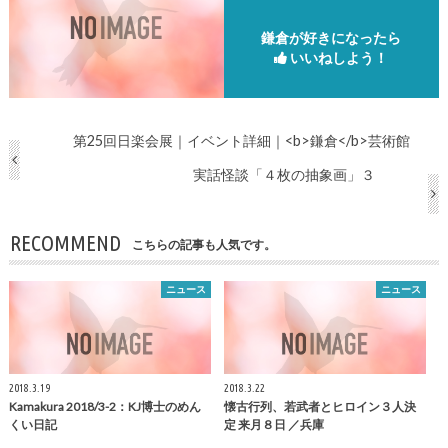
鎌倉が好きになったら
いいねしよう！
第25回日楽会展｜イベント詳細｜<b>鎌倉</b>芸術館
実話怪談「４枚の抽象画」３
RECOMMEND
こちらの記事も人気です。
ニュース
ニュース
2018.3.19
2018.3.22
Kamakura
2018/3-2：KJ博士のめん
懐古行列、若武者とヒロイン３人決
くい日記
定 来月８日 ／兵庫