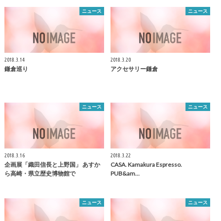
ニュース
ニュース
2018.3.14
2018.3.20
鎌倉
巡り
アクセサリー
鎌倉
ニュース
ニュース
2018.3.16
2018.3.22
企画展「織田信長と上野国」 あすか
CASA.
Kamakura
Espresso.
ら高崎・県立歴史博物館で
PUB&am…
ニュース
ニュース