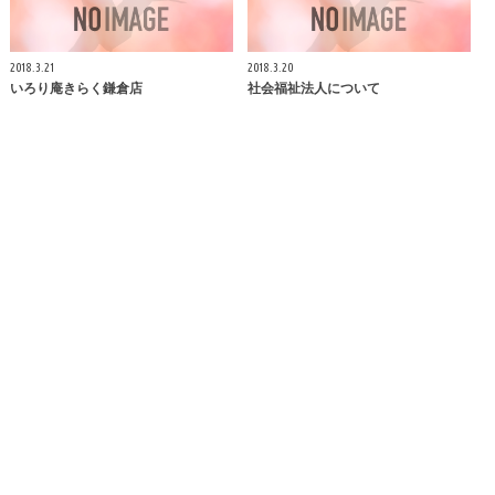
2018.3.21
2018.3.20
いろり庵きらく
鎌倉
店
社会福祉法人について