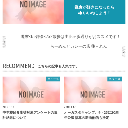
鎌倉が好きになったら
いいねしよう！
週末<b>鎌倉</b>散歩は由比ヶ浜通りがおススメです！
らーめんとカレーの店 蓮－れん
RECOMMEND
こちらの記事も人気です。
ニュース
ニュース
2018.3.10
2018.3.17
中学校給食生徒対象アンケートの集
オーガスタキャンプ、9・23に20周
計結果について
年公演 福耳の新曲配信も決定