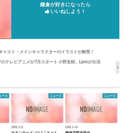
鎌倉が好きになったら
いいねしよう！
のキャスト・メインキャラクターのイラストが解禁！
のテレビアニメが7月スタート 小野友樹、Lynnが出演
ュース
ニュース
ニュース
2018.3.21
2018.3.16
チキンラーメンひよこちゃん
鎌倉
市観光協会