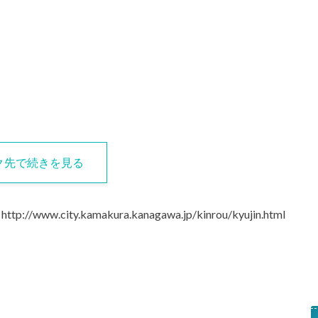
ク先で続きを見る
 : http://www.city.kamakura.kanagawa.jp/kinrou/kyujin.html