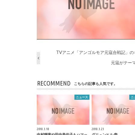
TVアニメ「アンゴルモア元寇合戦記」
元寇がテーマ
RECOMMEND
こちらの記事も人気です。
ニュース
ニ
2018.3.18
2018.3.23
中村獅童や田中美佐子もハマっ
グリ－ンヒル 壱