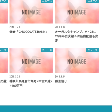
ュース
ニュース
ニュース
2018.3.20
2018.3.17
鎌倉
「CHOCOLATE BANK」
オーガスタキャンプ、9・23に
20周年公演 福耳の新曲配信も決
定
ュース
ニュース
ニュース
2018.3.20
2018.3.14
父の置
神奈川県
鎌倉
市高野 / 中古戸建 /
鎌倉
巡り
4480万円