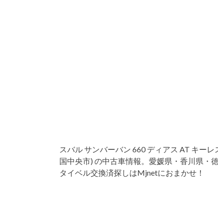
スバル サンバーバン 660 ディアス AT キ
国中央市) の中古車情報。愛媛県・香川県・徳島
タイベル交換済探しはMjnetにおまかせ！