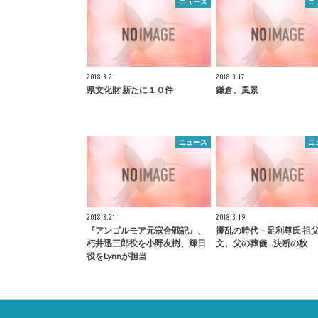
ニュース
ニ
2018.3.21
2018.3.17
県文化財 新たに１０件
鎌倉
、風景
ニュース
ニ
2018.3.21
2018.3.19
『アンゴルモア元寇合戦記』、
擾乱の時代－足利尊氏 祖
朽井迅三郎役を小野友樹、輝日
文、父の葬儀…決断の秋
役をLynnが担当