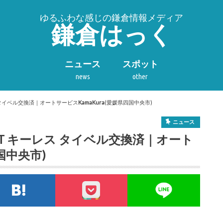
ゆるふわな感じの鎌倉情報メディア
鎌倉はっく
ニュース
スポット
news
other
レス タイベル交換済｜オートサービス
KamaKura
(愛媛県四国中央市)
ニュース
 AT キーレス タイベル交換済｜オート
国中央市)
tterでシェア
このエントリーをはてなブックマークに追加
pocket
LIN