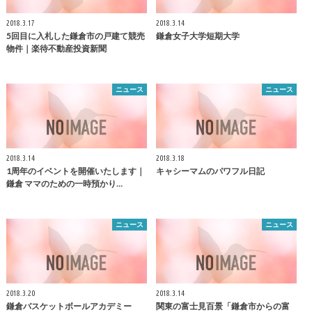
2018.3.17
2018.3.14
5回目に入札した
鎌倉
市の戸建て競売
鎌倉
女子大学短期大学
物件｜楽待不動産投資新聞
ニュース
ニュース
2018.3.14
2018.3.18
1周年のイベントを開催いたします｜
キャシーマムのパワフル日記
鎌倉
ママのための一時預かり…
ニュース
ニュース
2018.3.20
2018.3.14
鎌倉
バスケットボールアカデミー
関東の富士見百景「
鎌倉
市からの富