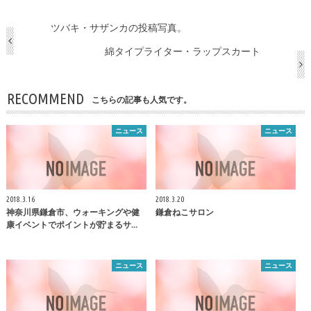
ツバキ・サザンカの投稿写真。
綿タイプライター・ラップスカート
RECOMMEND
こちらの記事も人気です。
ニュース
ニュース
2018.3.16
2018.3.20
神奈川県
鎌倉
市、ウォーキングや健
鎌倉
ねこサロン
康イベントでポイントが貯まるサ…
ニュース
ニュース