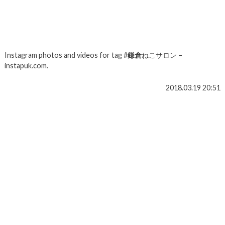
Instagram photos and videos for tag #
鎌倉
ねこサロン –
instapuk.com.
2018.03.19 20:51