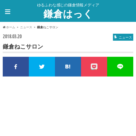
ゆるふわな感じの鎌倉情報メディア
≡
鎌倉はっく
ホーム
ニュース
鎌倉
ねこサロン
2018.03.20
ニュース
鎌倉
ねこサロン
Facebookでシェア
Twitterでシェア
このエントリーをはてな
pocket