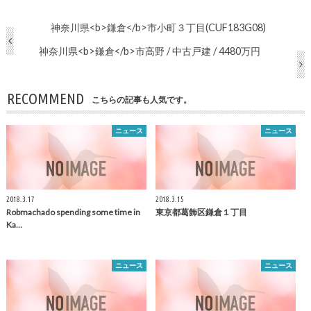
神奈川県<b>鎌倉</b>市小町３丁目(CUF183G08)
神奈川県<b>鎌倉</b>市高野 / 中古戸建 / 4480万円
RECOMMEND
こちらの記事も人気です。
ニュース
ニュース
2018.3.17
2018.3.15
Robmachado spending some time in
東京都葛飾区
鎌倉
１丁目
Ka…
ニュース
ニュース