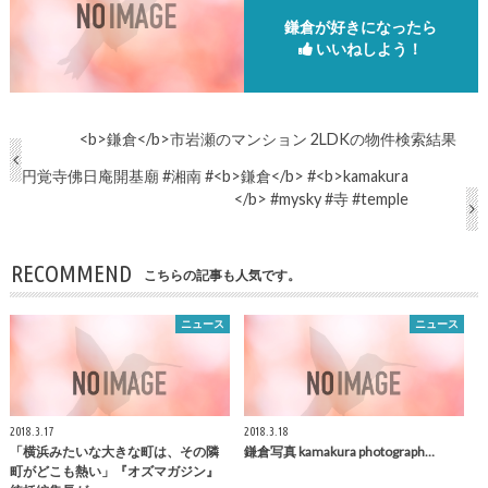
鎌倉が好きになったら
いいねしよう！
<b>鎌倉</b>市岩瀬のマンション 2LDKの物件検索結果
円覚寺佛日庵開基廟 #湘南 #<b>鎌倉</b> #<b>kamakura
</b> #mysky #寺 #temple
RECOMMEND
こちらの記事も人気です。
ニュース
ニュース
2018.3.17
2018.3.18
「横浜みたいな大きな町は、その隣
鎌倉
写真
kamakura
photograph…
町がどこも熱い」『オズマガジン』