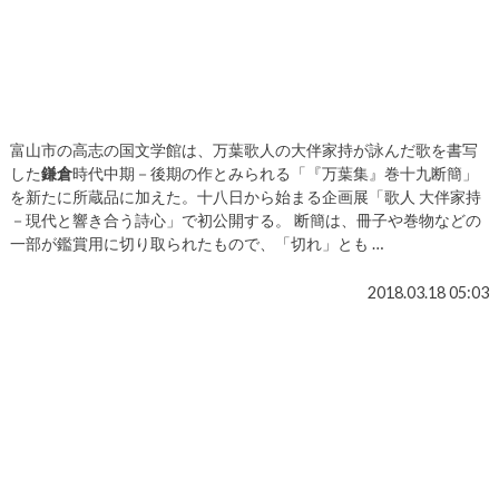
富山市の高志の国文学館は、万葉歌人の大伴家持が詠んだ歌を書写
した
鎌倉
時代中期－後期の作とみられる「『万葉集』巻十九断簡」
を新たに所蔵品に加えた。十八日から始まる企画展「歌人 大伴家持
－現代と響き合う詩心」で初公開する。 断簡は、冊子や巻物などの
一部が鑑賞用に切り取られたもので、「切れ」とも …
2018.03.18 05:03