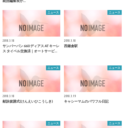
統括編集長が…
ニュース
ニュース
2018.3.18
2018.3.18
サンバーバン 660 ディアス AT キーレ
西
鎌倉
駅
ス タイベル交換済｜オートサービ…
ニュース
ニュース
2018.3.18
2018.3.19
献詠披講式(けんえいひこうしき)
キャシーマムのパワフル日記
ニュース
ニュース