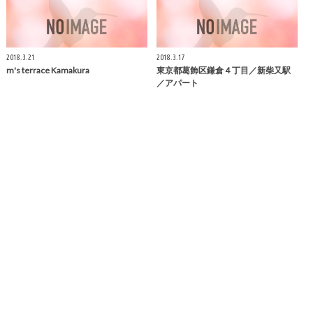
2018.3.21
2018.3.17
m's terrace
Kamakura
東京都葛飾区
鎌倉
４丁目／新柴又駅
／アパート