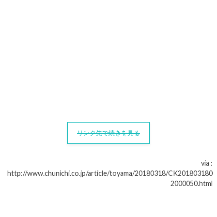
リンク先で続きを見る
via :
http://www.chunichi.co.jp/article/toyama/20180318/CK201803180
2000050.html