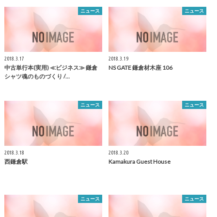
ニュース
ニュース
2018.3.17
2018.3.19
中古単行本(実用) ≪ビジネス≫
鎌倉
NS GATE
鎌倉
材木座 106
シャツ魂のものづくり /…
ニュース
ニュース
2018.3.18
2018.3.20
西
鎌倉
駅
Kamakura
Guest House
ニュース
ニュース