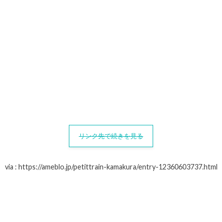
リンク先で続きを見る
via : https://ameblo.jp/petittrain-kamakura/entry-12360603737.html