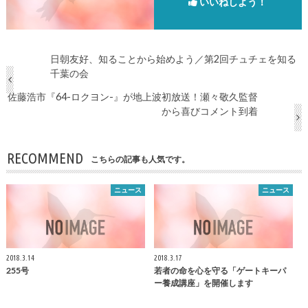
いいねしよう！
日朝友好、知ることから始めよう／第2回チュチェを知る
千葉の会
佐藤浩市『64-ロクヨン-』が地上波初放送！瀬々敬久監督
から喜びコメント到着
RECOMMEND
こちらの記事も人気です。
ニュース
ニュース
2018.3.14
2018.3.17
255号
若者の命を心を守る「ゲートキーパ
ー養成講座」を開催します