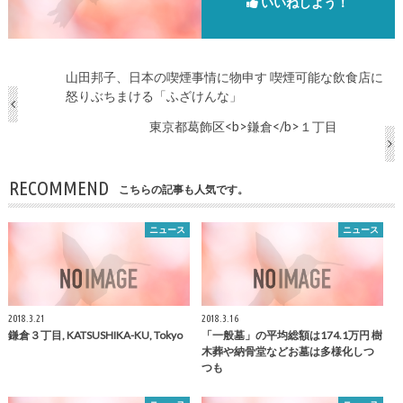
いいねしよう！
山田邦子、日本の喫煙事情に物申す 喫煙可能な飲食店に
怒りぶちまける「ふざけんな」
東京都葛飾区<b>鎌倉</b>１丁目
RECOMMEND
こちらの記事も人気です。
ニュース
ニュース
2018.3.21
2018.3.16
鎌倉
３丁目, KATSUSHIKA-KU, Tokyo
「一般墓」の平均総額は174.1万円 樹
木葬や納骨堂などお墓は多様化しつ
つも