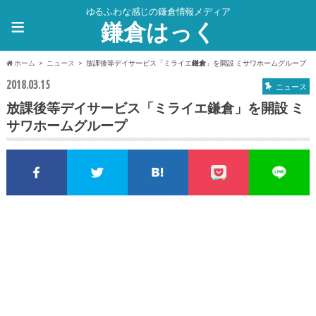
ゆるふわな感じの鎌倉情報メディア
≡
鎌倉はっく
ホーム
ニュース
放課後等デイサービス「ミライエ
鎌倉
」を開設 ミサワホームグループ
2018.03.15
ニュース
放課後等デイサービス「ミライエ
鎌倉
」を開設 ミ
サワホームグループ
Facebookでシェア
Twitterでシェア
このエントリーをはてな
pocket