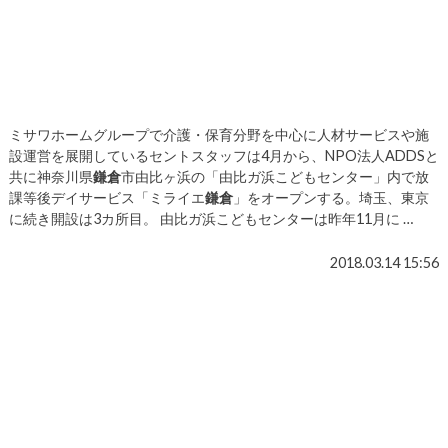
ミサワホームグループで介護・保育分野を中心に人材サービスや施
設運営を展開しているセントスタッフは4月から、NPO法人ADDSと
共に神奈川県
鎌倉
市由比ヶ浜の「由比ガ浜こどもセンター」内で放
課等後デイサービス「ミライエ
鎌倉
」をオープンする。埼玉、東京
に続き開設は3カ所目。 由比ガ浜こどもセンターは昨年11月に …
2018.03.14 15:56