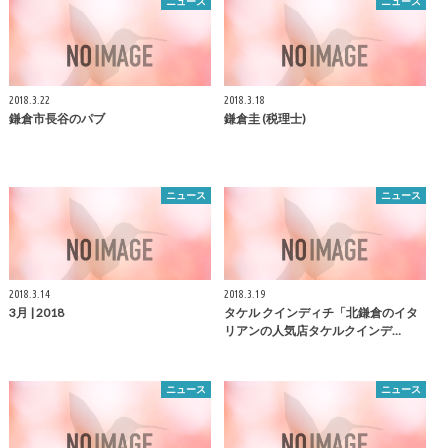
ニュース
ニュース
2018.3.22
2018.3.18
鎌倉
市長谷のパブ
鎌倉
圭 (税理士)
ニュース
ニュース
2018.3.14
2018.3.19
3月 | 2018
タケル クインディチ「北
鎌倉
のイタ
リアンの人気店タケルクインデ…
ニュース
ニュース