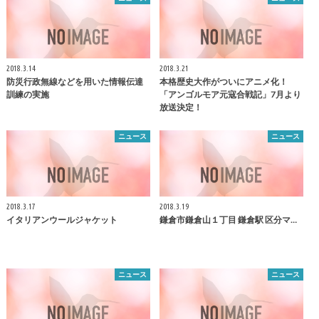
2018.3.14
2018.3.21
防災行政無線などを用いた情報伝達
本格歴史大作がついにアニメ化！
訓練の実施
「アンゴルモア元寇合戦記」7月より
放送決定！
ニュース
ニュース
2018.3.17
2018.3.19
イタリアンウールジャケット
鎌倉
市
鎌倉
山１丁目
鎌倉
駅 区分マ…
ニュース
ニュース