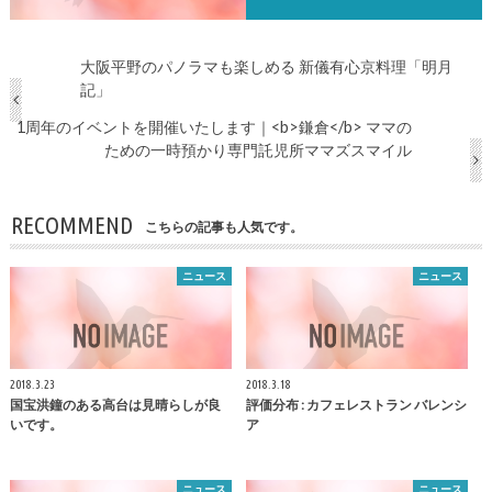
大阪平野のパノラマも楽しめる 新儀有心京料理「明月
記」
1周年のイベントを開催いたします｜<b>鎌倉</b> ママの
ための一時預かり専門託児所ママズスマイル
RECOMMEND
こちらの記事も人気です。
ニュース
ニュース
2018.3.23
2018.3.18
国宝洪鐘のある高台は見晴らしが良
評価分布 : カフェレストラン バレンシ
いです。
ア
ニュース
ニュース