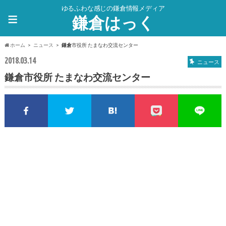
ゆるふわな感じの鎌倉情報メディア
≡
鎌倉はっく
ホーム
ニュース
鎌倉
市役所 たまなわ交流センター
2018.03.14
ニュース
鎌倉
市役所 たまなわ交流センター
Facebookでシェア
Twitterでシェア
このエントリーをはてな
pocket